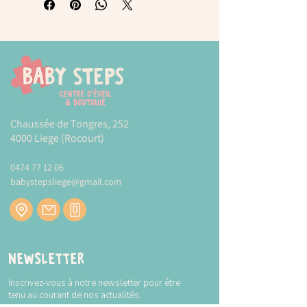
Les 26 pièces recto-verso représentent
l'alphabet de A à Z.
Le but : remettre les lettres dans l'ordre
pour apprendre l'alphabet et/ou grâce à
leur forme en relief, retracer les lettres
avec le doigt pour apprendre à écrire ces
lettres.
Il faudra également retrouver la lettre qui
Chaussée de Tongres, 252
correspond avec le dessin.
4000 Liege (Rocourt)
Développe également le vocabulaire de
l'enfant.
0474 77 12 06
babystepsliege@gmail.com
Dimensions 5.5cm*5.5cm*0.8cm
Plus d'informations sur la marque
PLAN
TOYS
Modes et tarifs de livraison :
CLIQUEZ-ICI
Newsletter
Inscrivez-vous à notre newsletter pour être
tenu au courant de nos actualités.