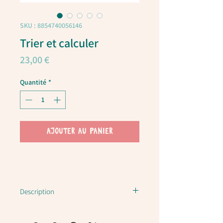
SKU : 8854740056146
Trier et calculer
Prix
23,00 €
Quantité
*
AJOUTER AU PANIER
Description
Alphabet en bois 5637 Plan Toys