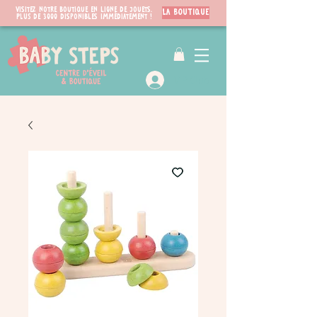
Visitez notre boutique en ligne de jouets.
LA BOUTIQUE
PLUS de 3000 disponibles immédiatement !
VIP Club