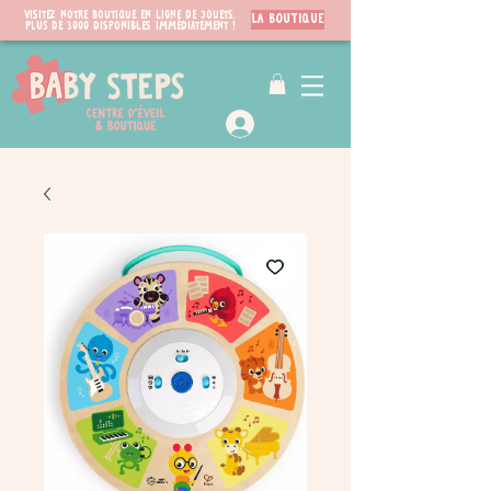
Visitez notre boutique en ligne de jouets.
LA BOUTIQUE
PLUS de 3000 disponibles immédiatement !
VIP Club