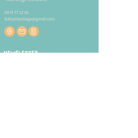
simplement d'effleurer les larges
touches en bois !
0474 77 12 06
babystepsliege@gmail.com
Toujours soucieux de vos oreilles,
le son se règle de fort à doux.
Dimensions :
Newsletter
31.5cm*29,7cm*5,8cm
Inscrivez-vous à notre newsletter pour être
tenu au courant de nos actualités.
Plus d'informations sur la marque
HAPE
Modes et tarifs de livraison :
CLIQUEZ-ICI
ENVOYER