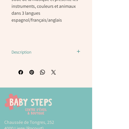
instruments, couleurs et animaux
dans 3 langues
espagnol/français/anglais
Description
Symphonie des sons
12357 Hape
Un jouet d'éveil de la gamme
Baby Einstein.
En plus de produire des sons
dignes d'un vrai instrument, votre
petit artiste n'a pas besoin de
Chaussée de Tongres, 252
presser des boutons pour jouer,
4000 Liege (Rocourt)