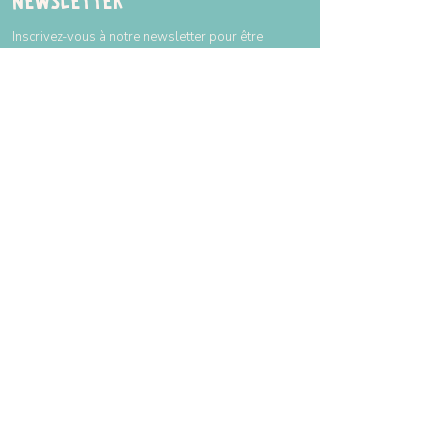
Newsletter
Inscrivez-vous à notre newsletter pour être
tenu au courant de nos actualités.
ENVOYER
Horaires
Voici les horaires à titre indicatif. Attention,
il est toujours nécessaire de réserver.
Lundi
Fermé
Mardi
10h à 18h
Mercredi
10h à 18h
Jeudi
10h à 18h