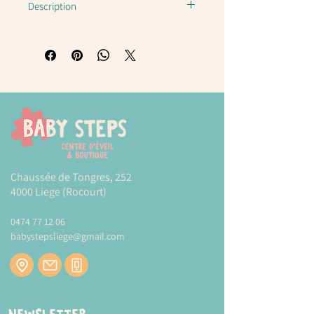
Description
Super mini-groupe E0612 Hape
Sont inclus un tambour, un
xylophone, une cymbale, une
table DJ, une claquette et deux
baguettes.
Dimensions : 43cm*20cm*10cm
Chaussée de Tongres, 252
4000 Liege (Rocourt)
Plus d'informations sur la marque
HAPE
0474 77 12 06
babystepsliege@gmail.com
Modes et tarifs de livraison :
CLIQUEZ-ICI