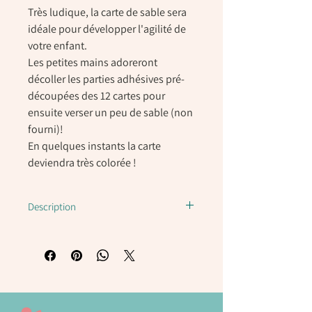
Très ludique, la carte de sable sera
idéale pour développer l'agilité de
votre enfant.
Les petites mains adoreront
décoller les parties adhésives pré-
découpées des 12 cartes pour
ensuite verser un peu de sable (non
fourni)!
En quelques instants la carte
deviendra très colorée !
Description
Facile à utiliser : les supports
préimprimés ne requièrent pas d’adhésif
supplémentaire et les pots de sable
disposent d’un bouchon doseur pour
plus de précision.