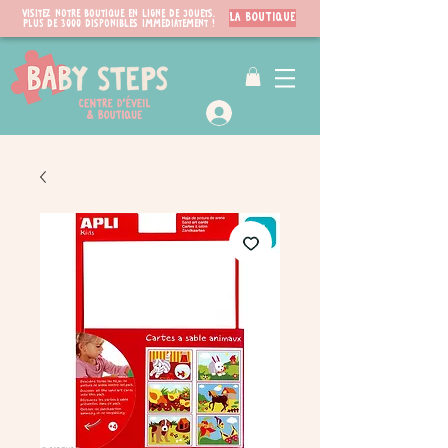
Visitez notre boutique en ligne de jouets.
LA BOUTIQUE
PLUS de 3000 disponibles immédiatement !
VIP Club