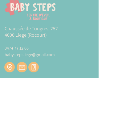
Le coloriage avec du sable est très
didactique : il stimule la psychomotricité
fine et développe la créativité, l’adresse
manuelle et le sens des couleurs.
Chaussée de Tongres, 252
De plus, il favorise l’enrichissement
4000 Liege (Rocourt)
personnel grâce à la réalisation d’un
travail manuel.
0474 77 12 06
Modes et tarifs de livraison :
CLIQUEZ-ICI
babystepsliege@gmail.com
Newsletter
Inscrivez-vous à notre newsletter pour être
tenu au courant de nos actualités.