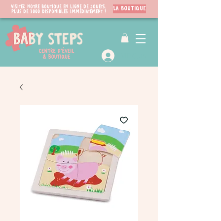
Visitez notre boutique en ligne de jouets.
LA BOUTIQUE
PLUS de 3000 disponibles immédiatement !
VIP Club