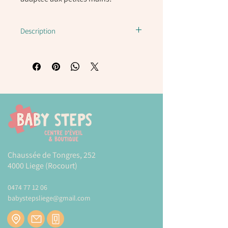
Description
Puzzle camion de pompiers 3841158
Crocodile creek
Ce puzzle de 12 pièces épaisses et larges,
aux
couleurs vives, encourage la
coordination œil-main et la résolution de
problèmes.
La boîte robuste facilite le rangement et
sa petite taille est parfaite pour les
voyages.
Chaussée de Tongres, 252
4000 Liege (Rocourt)
Les pièces du puzzle sont faites de
solides panneaux de haute qualité qui ne
0474 77 12 06
se déchirent pas et ne se brisent pas.
babystepsliege@gmail.com
Il est
imprimé avec des encres à base de
soja.