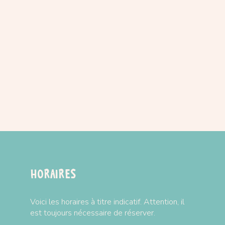
ison :
CLIQUEZ-ICI
Horaires
Voici les horaires à titre indicatif. Attention, il
est toujours nécessaire de réserver.