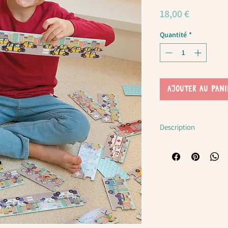
Prix
18,00 €
Quantité
*
AJOUTER AU PANI
Description
Les pièces résistantes, 
s’emboitent facilement en
Puzzle original et didact
additions en comptant 
développe la psychomotr
concentration.