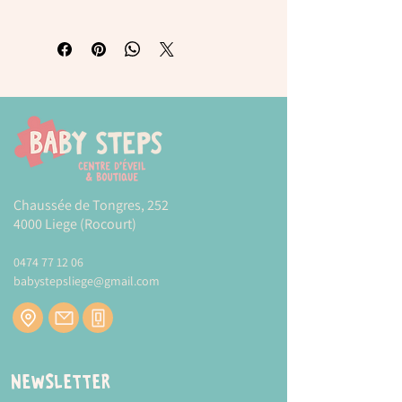
Puzzle "1,2,3 GO!" PZ303U Londji
Un puzzle étonnant de 2 mètres de long
et 15 cm de large! Eh bien, il est vraiment
long ce puzzle de 52 pièces!
La fantastique illustration reproduit un
train où chaque wagon est habité par une
série de caractères qui ravira les plus
petits.
Chaussée de Tongres, 252
Illustration : Àfrica Fanlo
4000 Liege (Rocourt)
Matériau : Carton recyclé et papier
Packaging : Boîte en carton rigide
0474 77 12 06
Mesures puzzle : 200cm*15cm
babystepsliege@gmail.com
Mesures boîte : 40.5cm*10.7cm*5.4cm
Plus d'informations sur la marque
LONDJI
Modes et tarifs de livraison :
CLIQUEZ-ICI
Newsletter