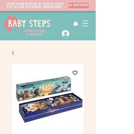
Visitez notre boutique en ligne de jouets.
LA BOUTIQUE
PLUS de 3000 disponibles immédiatement !
VIP Club