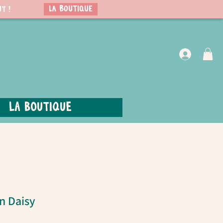
LA BOUTIQUE
t !
VIP Club
La boutique
n Daisy