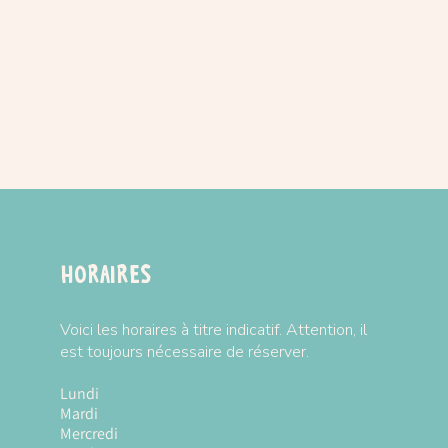
r la marque
GÖTZ
ison :
CLIQUEZ-ICI
Horaires
Voici les horaires à titre indicatif. Attention, il
est toujours nécessaire de réserver.
Lundi
Fermé
Mardi
10h à 18h
Mercredi
10h à 18h