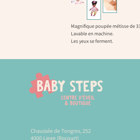
Magnifique poupée métisse de 33
Lavable en machine.
Les yeux se ferment.
Chaussée de Tongres, 252
4000 Liege (Rocourt)