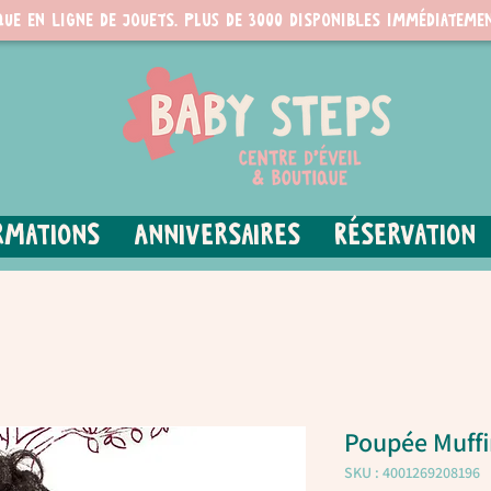
que en ligne de jouets. PLUS de 3000 disponibles immédiatemen
rmations
Anniversaires
Réservation
Poupée Muffi
SKU : 4001269208196