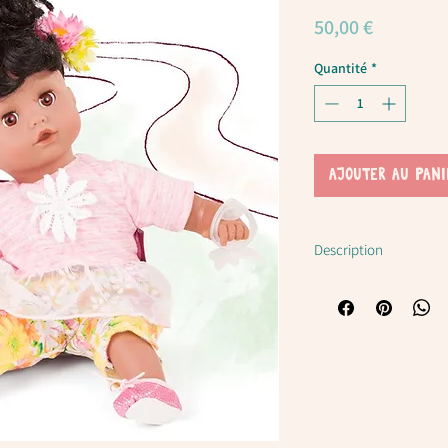
Prix
50,00 €
Quantité
*
AJOUTER AU PANI
Description
Poupée Muffin Daisy G
Les poupées sont rembo
de granules.
Elles
peuvent être habill
Cette poupée est sans d
Les bébés Götz sont la