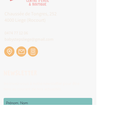
Chaussée de Tongres, 252
4000 Liege (Rocourt)
0474 77 12 06
babystepsliege@gmail.com
Newsletter
Inscrivez-vous à notre newsletter pour être
tenu au courant de nos actualités.