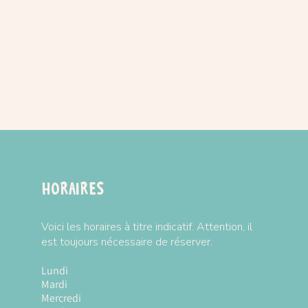
s sur la marque
HAPE
ivraison :
CLIQUEZ-ICI
Horaires
Voici les horaires à titre indicatif. Attention, il
est toujours nécessaire de réserver.
Lundi
Fermé
Mardi
10h à 18h
Mercredi
10h à 18h