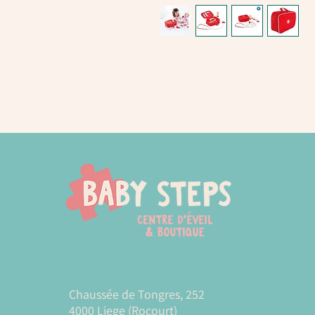
Chaussée de Tongres, 252
4000 Liege (Rocourt)