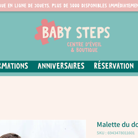
que en ligne de jouets. PLUS de 3000 disponibles immédiatemen
rmations
Anniversaires
Réservation
Malette du d
SKU : 6943478011601