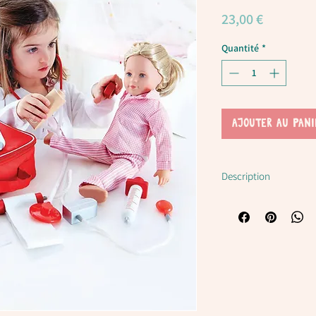
Prix
23,00 €
Quantité
*
AJOUTER AU PANI
Description
Malette du docteu
Garde tes amis heureux 
docteur bien équipé.
Donner l'occasion à l'en
visites chez le vrai méd
Dimensions : 19cm*8c