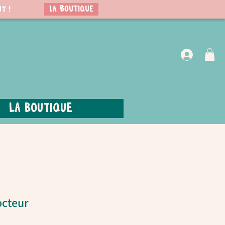
LA BOUTIQUE
t !
VIP Club
La boutique
octeur