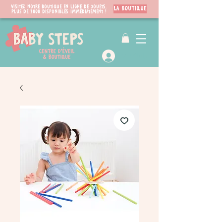
Visitez notre boutique en ligne de jouets.
LA BOUTIQUE
PLUS de 3000 disponibles immédiatement !
VIP Club