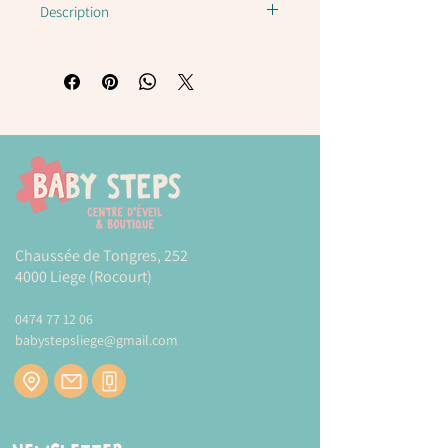
Description
Retirez soigneusement le bâton de
couleur que vous avez coupé en
dés! Essayez de le faire aussi
soigneusement que possible pour
qu'il ne s'effondre pas!
Réduisez-le, vous perdez. Profitez
du plaisir de jouer avec vos amis et /
ou votre famille.
Chaussée de Tongres, 252
Dimensions 9x9x18cm
4000 Liege (Rocourt)
Plus d'informations sur la marque
NEW CLASSIC TOYS
0474 77 12 06
babystepsliege@gmail.com
Modes et tarifs de livraison :
CLIQUEZ-ICI