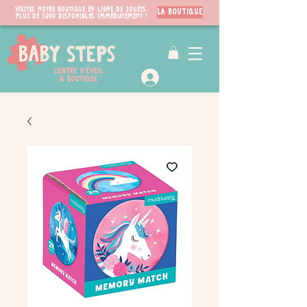
Visitez notre boutique en ligne de jouets.
LA BOUTIQUE
PLUS de 3000 disponibles immédiatement !
VIP Club