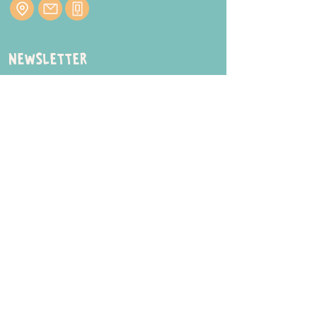
Newsletter
Inscrivez-vous à notre newsletter pour être
tenu au courant de nos actualités.
ENVOYER
Horaires
Voici les horaires à titre indicatif. Attention,
il est toujours nécessaire de réserver.