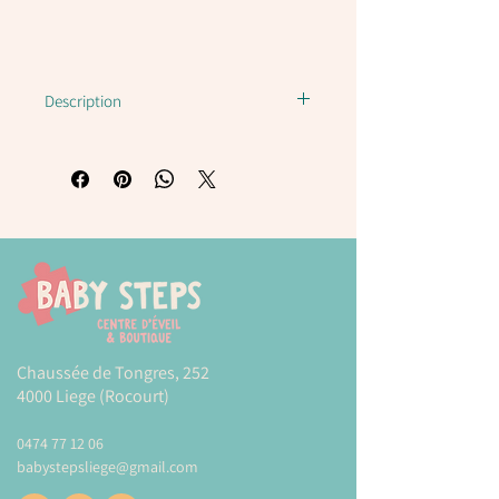
Description
Jeu de mémoire : licornes 355574
Mudpuppy
Ce jeu permet de développer les
compétences d'appariement, d'aiguiser la
mémoire visuelle et la concentration.
- 24 pièces (12 paires) de 6 cm de
diamètre
Dimensions de la boîte : 7cm*7cm*7cm
Plus d'informations sur la marque
Chaussée de Tongres, 252
MUDPUPPY
4000 Liege (Rocourt)
Livraison / conditions de vente
0474 77 12 06
babystepsliege@gmail.com