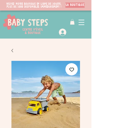
Visitez notre boutique en ligne de jouets.
LA BOUTIQUE
PLUS de 3000 disponibles immédiatement !
VIP Club