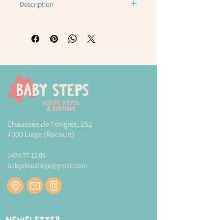
Description
Grand Camion à benne
E4084
Hape
Ce camion est un jouet idéal pour
l'intérieur et l'extérieur !
Dimensions
: 36,5cm*22,5*21cm
Plus d'informations sur la marque
Chaussée de Tongres, 252
HAPE
4000 Liege (Rocourt)
Modes et tarifs de livraison :
CLIQUEZ-ICI
0474 77 12 06
babystepsliege@gmail.com