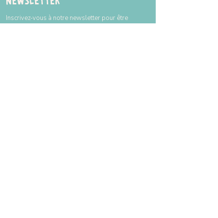
Newsletter
Inscrivez-vous à notre newsletter pour être
tenu au courant de nos actualités.
ENVOYER
Horaires
Voici les horaires à titre indicatif. Attention,
il est toujours nécessaire de réserver.
Lundi
Fermé
Mardi
10h à 18h
Mercredi
10h à 18h
Jeudi
10h à 18h