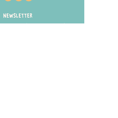
Newsletter
Inscrivez-vous à notre newsletter pour être
tenu au courant de nos actualités.
ENVOYER
Horaires
Voici les horaires à titre indicatif. Attention,
il est toujours nécessaire de réserver.