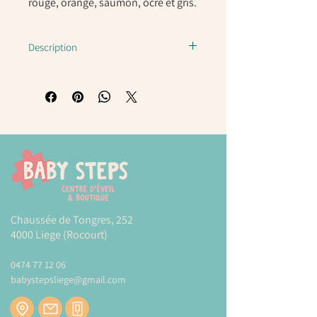
rouge, orange, saumon, ocre et gris.
Description
Les marqueurs APLI Kids ont un capuchon
anti-étouffement, ils ne sont ni toxiques ni
sans gluten et leur encre est durable.
Feutres de corps cylindriques avec une
pointe ronde verrouillée Ø 3,8 mm.
Les marqueurs APLI Kids sont facilement
lavables, ont un capuchon anti-
étouffement, sont non toxiques et sans
gluten et leur encre est durable.
Chaussée de Tongres, 252
4000 Liege (Rocourt)
Plus d'informations sur la marque
APLI
0474 77 12 06
Modes et tarifs de livraison :
CLIQUEZ-ICI
babystepsliege@gmail.com