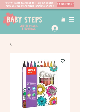
Visitez notre boutique en ligne de jouets.
LA BOUTIQUE
PLUS de 3000 disponibles immédiatement !
VIP Club