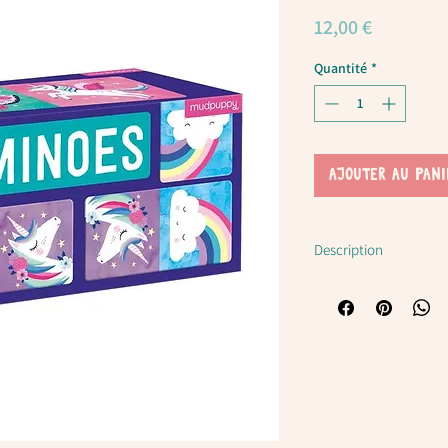
Prix
12,00 €
Quantité
*
AJOUTER AU PANI
Description
Jeu de mémoire : lic
Il comprend 28 dominos
cygnes, des arcs-en-ciel
illustrés de façon colo
de l'autre côté - deux f
Les enfants apprécieron
illustrations animées e