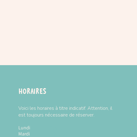
ece : 13cm*6cm
te : 14cm*7cm*7cm
r la marque
MUDPUPPY
 de vente
Horaires
Voici les horaires à titre indicatif. Attention, il
est toujours nécessaire de réserver.
Lundi
Fermé
Mardi
10h à 18h