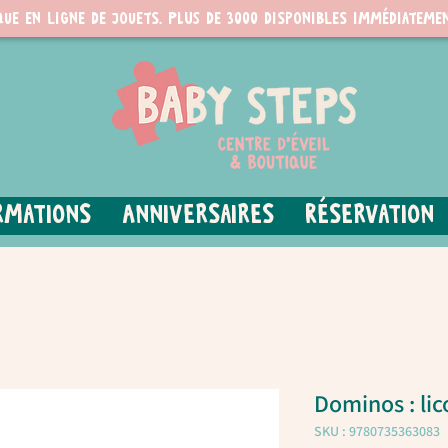
que en ligne de jouets. PLUS de 3000 disponibles immédiatemen
rmations
Anniversaires
Réservation
Dominos : lic
SKU : 9780735363083