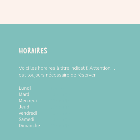
avec des notes de musique graphiques.
, idéal pour les jeunes oreilles
s enfants pour explorer les rythmes et
ination œil-main
,5cm
Horaires
r la marque
HAPE
 de vente
Voici les horaires à titre indicatif. Attention, il
est toujours nécessaire de réserver.
Lundi
Fermé
Mardi
10h à 18h
Mercredi
10h à 18h
Jeudi
10h à 18h
vendredi
10h à 18h
Samedi
10h à 18h
Dimanche
10h à 18h