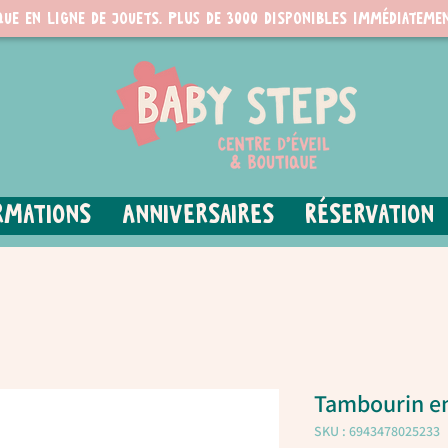
que en ligne de jouets. PLUS de 3000 disponibles immédiatemen
rmations
Anniversaires
Réservation
Tambourin en
SKU : 6943478025233