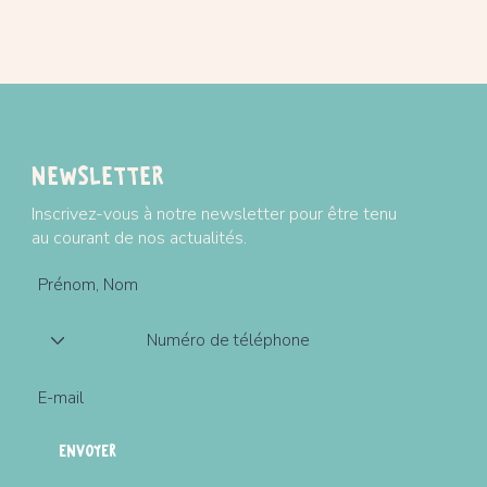
Design de couleur 
Niveau sonore moyen
sensibles.
Idéal pour les jeune
développer la coord
Dimensions : 16,5cm*
4
Newsletter
Plus d'informations su
Inscrivez-vous à notre newsletter pour être tenu
Livraison / conditions
au courant de nos actualités.
ENVOYER