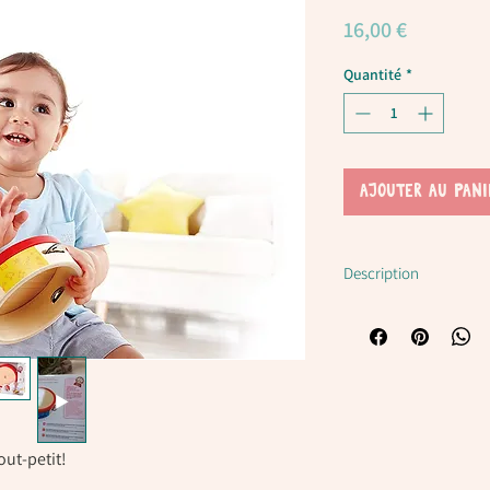
Prix
16,00 €
Quantité
*
AJOUTER AU PANI
Description
Tambourin en bois E0
Ce tambourin ajoute du 
performance musicale.
La surface de jeu en bo
niveau confortable.
out-petit!
Tambourin en bois 