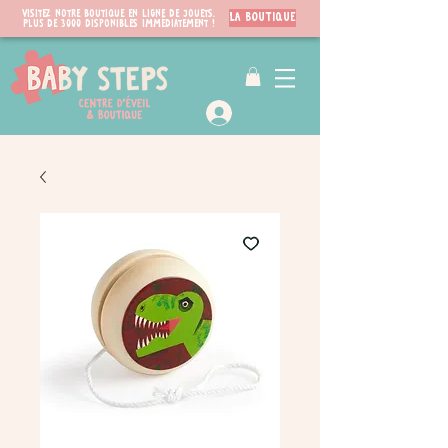
Visitez notre boutique en ligne de jouets.
LA BOUTIQUE
PLUS de 3000 disponibles immédiatement !
VIP Club