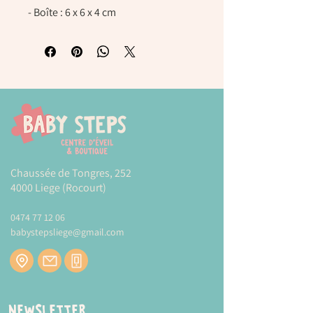
- Boîte : 6 x 6 x 4 cm
Chaussée de Tongres, 252
4000 Liege (Rocourt)
0474 77 12 06
babystepsliege@gmail.com
Newsletter