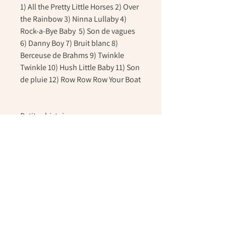
1) All the Pretty Little Horses 2) Over
the Rainbow 3) Ninna Lullaby 4)
Rock-a-Bye Baby 5) Son de vagues
6) Danny Boy 7) Bruit blanc 8)
Berceuse de Brahms 9) Twinkle
Twinkle 10) Hush Little Baby 11) Son
de pluie 12) Row Row Row Your Boat
Petites histoires
12 courtes histoires d’environ 1
minute chaque, écrites
spécialement pour les tout-petits et
qui traitent de leur vie quotidienne.
1) Les chatouilles 2) Jouer avec son
ami 3) Jouer avec son chien Lucie 4)
Sur le pot 5) Ma famille 6) Compote