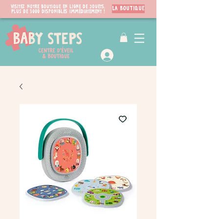
Visitez notre boutique en ligne de jouets.
LA BOUTIQUE
PLUS de 3000 disponibles immédiatement !
VIP Club