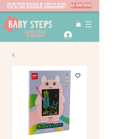
Visitez notre boutique en ligne de jouets.
LA BOUTIQUE
PLUS de 3000 disponibles immédiatement !
VIP Club