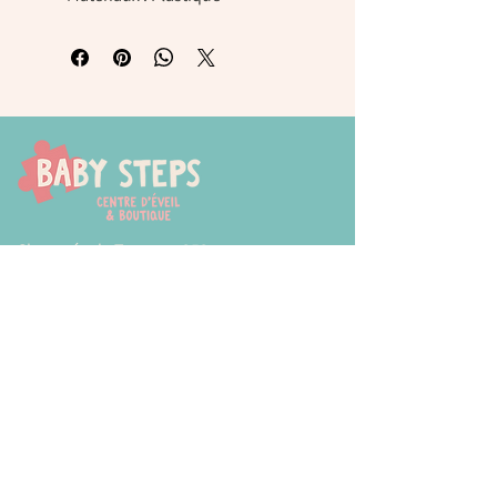
Chaussée de Tongres, 252
4000 Liege (Rocourt)
0474 77 12 06
babystepsliege@gmail.com
Newsletter