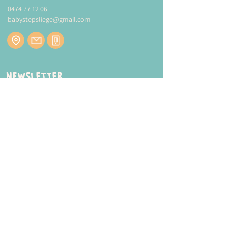
0474 77 12 06
babystepsliege@gmail.com
Newsletter
Inscrivez-vous à notre newsletter pour être
tenu au courant de nos actualités.
ENVOYER