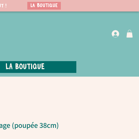
LA BOUTIQUE
t !
VIP Club
La boutique
hage (poupée 38cm)