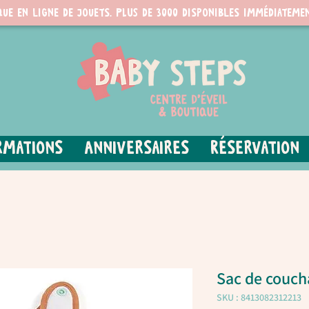
que en ligne de jouets. PLUS de 3000 disponibles immédiatemen
rmations
Anniversaires
Réservation
Sac de couc
SKU : 8413082312213