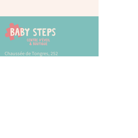
Chaussée de Tongres, 252
4000 Liege (Rocourt)
0474 77 12 06
babystepsliege@gmail.com
Newsletter
Inscrivez-vous à notre newsletter pour être
tenu au courant de nos actualités.