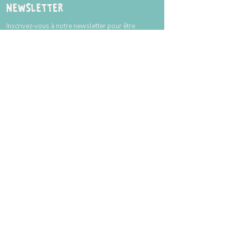
Newsletter
Inscrivez-vous à notre newsletter pour être
tenu au courant de nos actualités.
ENVOYER
Horaires
Voici les horaires à titre indicatif. Attention,
il est toujours nécessaire de réserver.
Lundi
Fermé
Mardi
10h à 18h
Mercredi
10h à 18h