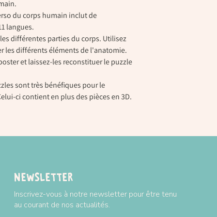
main.
verso du corps humain inclut de
1 langues.
les différentes parties du corps. Utilisez
r les différents éléments de l'anatomie.
poster et laissez-les reconstituer le puzzle
zzles sont très bénéfiques pour le
lui-ci contient en plus des pièces en 3D.
Newsletter
Inscrivez-vous à notre newsletter pour être tenu
au courant de nos actualités.