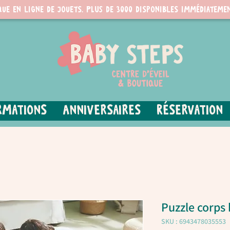
que en ligne de jouets. PLUS de 3000 disponibles immédiatemen
rmations
Anniversaires
Réservation
Puzzle corps
SKU : 6943478035553