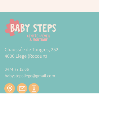
Chaussée de Tongres, 252
4000 Liege (Rocourt)
0474 77 12 06
babystepsliege@gmail.com
Newsletter
Inscrivez-vous à notre newsletter pour être
tenu au courant de nos actualités.