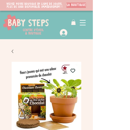
Visitez notre boutique en ligne de jouets.
LA BOUTIQUE
PLUS de 3000 disponibles immédiatement !
VIP Club