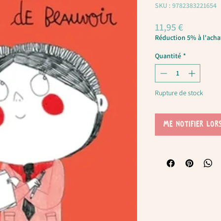
SKU : 9782383221654
Prix
11,95 €
Réduction 5% à l'achat
Quantité
*
Rupture de stock
Me notifier lor