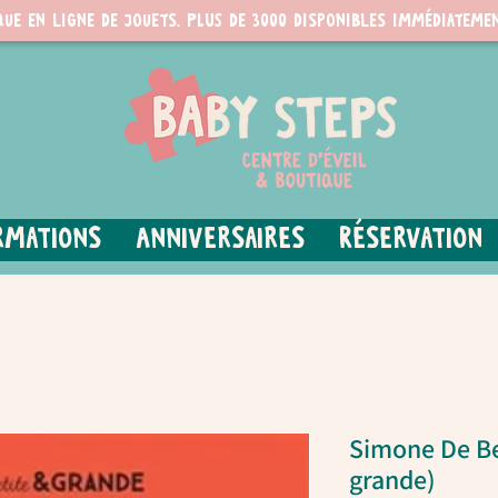
que en ligne de jouets. PLUS de 3000 disponibles immédiatemen
rmations
Anniversaires
Réservation
Simone De Be
grande)