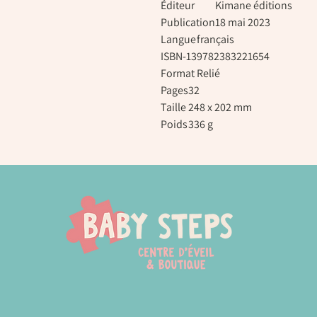
Éditeur
Kimane éditions
Publication
18 mai 2023
Langue
français
ISBN-13
9782383221654
Format
Relié
Pages
32
Taille
248 x 202 mm
Poids
336 g