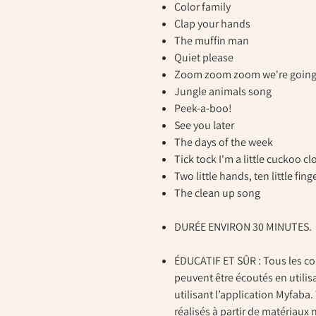
Color family
Clap your hands
The muffin man
Quiet please
Zoom zoom zoom we're going
Jungle animals song
Peek-a-boo!
See you later
The days of the week
Tick tock I'm a little cuckoo cl
Two little hands, ten little fing
The clean up song
DURÉE ENVIRON 30 MINUTES.
ÉDUCATIF ET SÛR : Tous les c
peuvent être écoutés en utilis
utilisant l’application Myfaba
réalisés à partir de matériaux