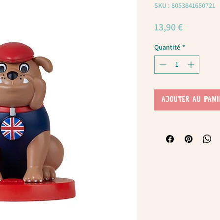
SKU : 8053841650721
Prix
13,90 €
Quantité
*
AJOUTER AU PANI