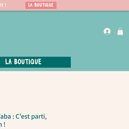
LA BOUTIQUE
t !
VIP Club
La boutique
ba : C'est parti,
 !