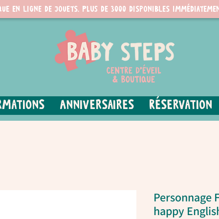
que en ligne de jouets. PLUS de 3000 disponibles immédiatemen
rmations
Anniversaires
Réservation
Personnage Fa
happy English