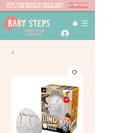
Visitez notre boutique en ligne de jouets.
LA BOUTIQUE
PLUS de 3000 disponibles immédiatement !
VIP Club