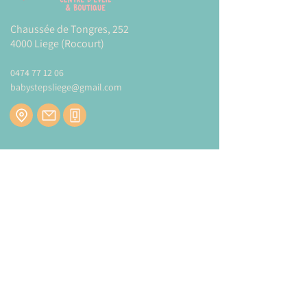
Chaussée de Tongres, 252
4000 Liege (Rocourt)
0474 77 12 06
babystepsliege@gmail.com
Newsletter
Inscrivez-vous à notre newsletter pour être
tenu au courant de nos actualités.