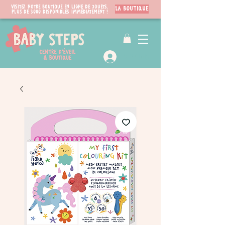
Visitez notre boutique en ligne de jouets.
LA BOUTIQUE
PLUS de 3000 disponibles immédiatement !
VIP Club