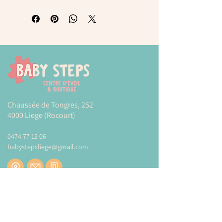
Chaussée de Tongres, 252
4000 Liege (Rocourt)
0474 77 12 06
babystepsliege@gmail.com
Newsletter
Inscrivez-vous à notre newsletter pour être