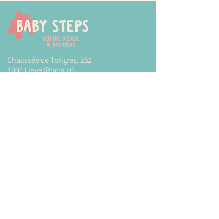
Chaussée de Tongres, 252
4000 Liege (Rocourt)
0474 77 12 06
babystepsliege@gmail.com
Newsletter
Inscrivez-vous à notre newsletter pour être
tenu au courant de nos actualités.