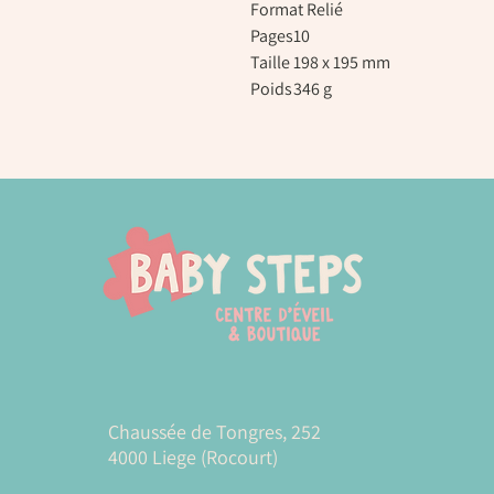
Format
Relié
Pages
10
Taille
198 x 195 mm
Poids
346 g
Chaussée de Tongres, 252
4000 Liege (Rocourt)