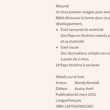
Résumé
Un tout premier imagier pour évei
Bébé découvre la ferme dans ce p
développement.
Éveil sensoriel et motricité
Des flaps en feutrine colorés
et sa motricité.
Éveil visuel
Des illustrations simples en no
à partir de 2 mois.
19 flaps feutrine à soulever
Détails sur le livre
Auteur
Wendy Kendall
Éditeur
Auzou éveil
Publication
10 mars 2023
Langue
français
ISBN-13
9791039521963