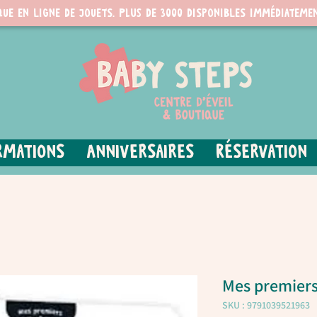
que en ligne de jouets. PLUS de 3000 disponibles immédiatemen
rmations
Anniversaires
Réservation
Mes premiers 
SKU : 9791039521963