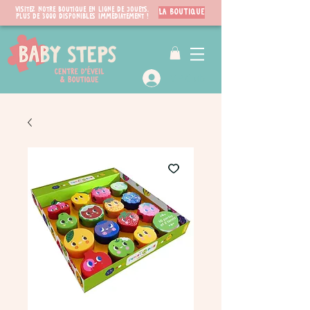
Visitez notre boutique en ligne de jouets.
LA BOUTIQUE
PLUS de 3000 disponibles immédiatement !
VIP Club