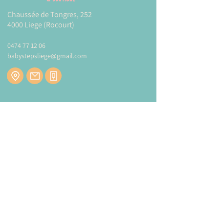
Chaussée de Tongres, 252
4000 Liege (Rocourt)
0474 77 12 06
babystepsliege@gmail.com
Newsletter
Inscrivez-vous à notre newsletter pour être
tenu au courant de nos actualités.