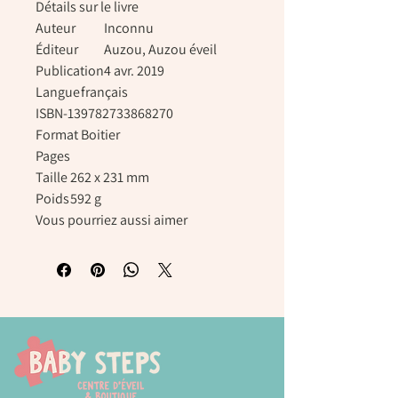
Détails sur le livre
Auteur
Inconnu
Éditeur
Auzou, Auzou éveil
Publication
4 avr. 2019
Langue
français
ISBN-13
9782733868270
Format
Boitier
Pages
Taille
262 x 231 mm
Poids
592 g
Vous pourriez aussi aimer