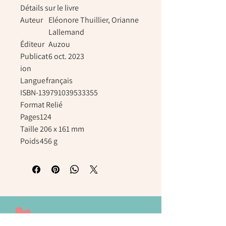
Détails sur le livre
Auteur
Eléonore Thuillier, Orianne
Lallemand
Éditeur
Auzou
Publicat
6 oct. 2023
ion
Langue
français
ISBN-13
9791039533355
Format
Relié
Pages
124
Taille
206 x 161 mm
Poids
456 g