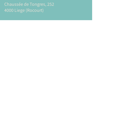
Chaussée de Tongres, 252
4000 Liege (Rocourt)
0474 77 12 06
babystepsliege@gmail.com
Newsletter
Inscrivez-vous à notre newsletter pour être
tenu au courant de nos actualités.