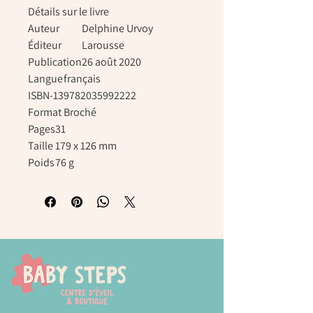
Détails sur le livre
Auteur
Delphine Urvoy
Éditeur
Larousse
Publication
26 août 2020
Langue
français
ISBN-13
9782035992222
Format
Broché
Pages
31
Taille
179 x 126 mm
Poids
76 g