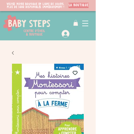
Visitez notre boutique en ligne de jouets.
LA BOUTIQUE
PLUS de 3000 disponibles immédiatement !
VIP Club