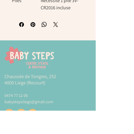
Piles
Nécessite 1 pile 3V-
CR2016 incluse
Chaussée de Tongres, 252
4000 Liege (Rocourt)
0474 77 12 06
babystepsliege@gmail.com