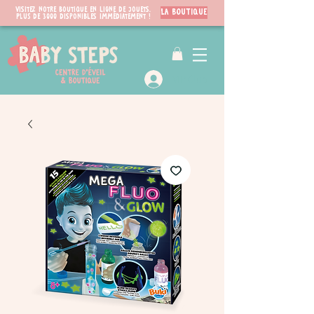
Visitez notre boutique en ligne de jouets.
LA BOUTIQUE
PLUS de 3000 disponibles immédiatement !
VIP Club