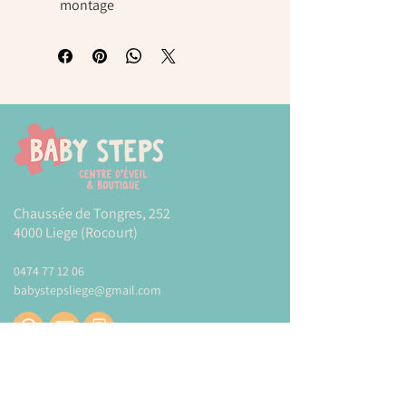
montage
Chaussée de Tongres, 252
4000 Liege (Rocourt)
0474 77 12 06
babystepsliege@gmail.com
Newsletter