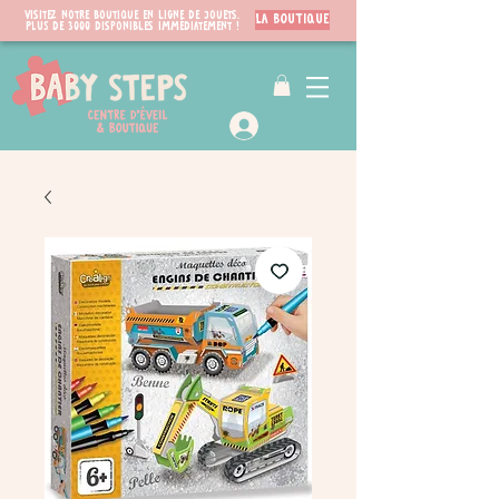
Visitez notre boutique en ligne de jouets.
LA BOUTIQUE
PLUS de 3000 disponibles immédiatement !
VIP Club