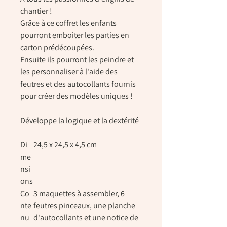
chantier !
Grâce à ce coffret les enfants
pourront emboiter les parties en
carton prédécoupées.
Ensuite ils pourront les peindre et
les personnaliser à l'aide des
feutres et des autocollants fournis
pour créer des modèles uniques !
Développe la logique et la dextérité
Di
24,5 x 24,5 x 4,5 cm
me
nsi
ons
Co
3 maquettes à assembler, 6
nte
feutres pinceaux, une planche
nu
d'autocollants et une notice de