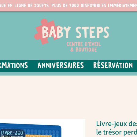
que en ligne de jouets. PLUS de 3000 disponibles immédiatemen
rmations
Anniversaires
Réservation
Livre-jeux de
le trésor per