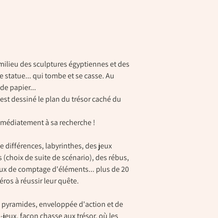
milieu des sculptures égyptiennes et des
 statue... qui tombe et se casse. Au
de papier...
 est dessiné le plan du trésor caché du
mmédiatement à sa recherche !
e différences, labyrinthes, des jeux
 (choix de suite de scénario), des rébus,
eux de comptage d'éléments... plus de 20
éros à réussir leur quête.
 pyramides, enveloppée d'action et de
s-jeux, façon chasse aux trésor, où les