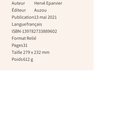
Auteur
Hervé Eparvier
Éditeur
Auzou
Publication
13 mai 2021
Langue
français
ISBN-13
9782733889602
Format
Relié
Pages
31
Taille
279 x 232 mm
Poids
612 g
Chaussée de Tongres, 252