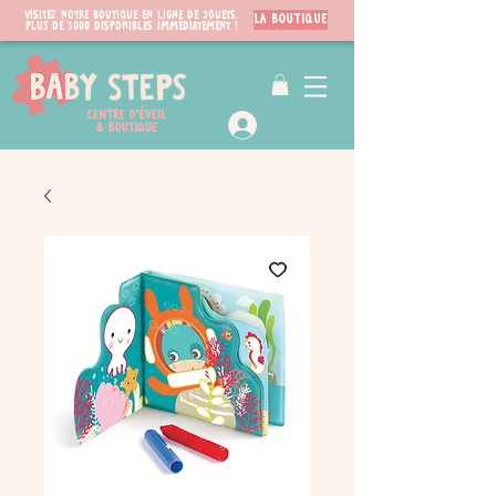
Visitez notre boutique en ligne de jouets.
LA BOUTIQUE
PLUS de 3000 disponibles immédiatement !
VIP Club