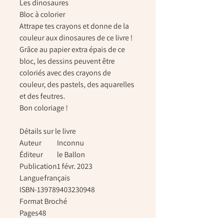
Les dinosaures
Bloc à colorier
Attrape tes crayons et donne de la
couleur aux dinosaures de ce livre !
Grâce au papier extra épais de ce
bloc, les dessins peuvent être
coloriés avec des crayons de
couleur, des pastels, des aquarelles
et des feutres.
Bon coloriage !
Détails sur le livre
Auteur
Inconnu
Éditeur
le Ballon
Publication
1 févr. 2023
Langue
français
ISBN-13
9789403230948
Format
Broché
Pages
48