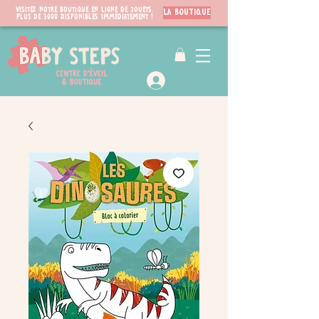
Visitez notre boutique en ligne de jouets.
LA BOUTIQUE
PLUS de 3000 disponibles immédiatement !
VIP Club