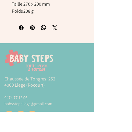
Taille
270 x 200 mm
Poids
208 g
Chaussée de Tongres, 252
4000 Liege (Rocourt)
0474 77 12 06
babystepsliege@gmail.com