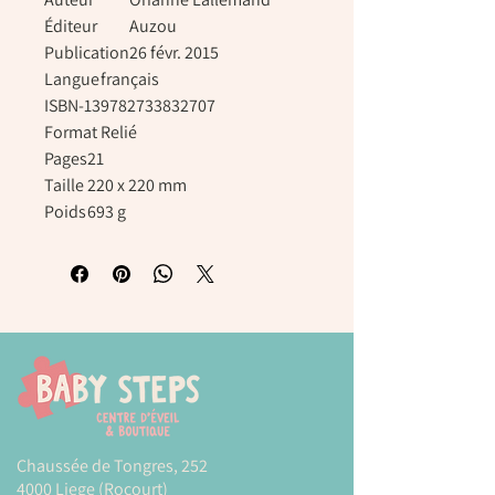
Éditeur
Auzou
Publication
26 févr. 2015
Langue
français
ISBN-13
9782733832707
Format
Relié
Pages
21
Taille
220 x 220 mm
Poids
693 g
Chaussée de Tongres, 252
4000 Liege (Rocourt)