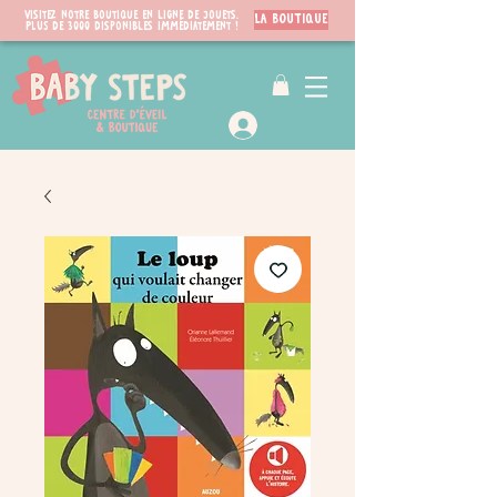
Visitez notre boutique en ligne de jouets.
LA BOUTIQUE
PLUS de 3000 disponibles immédiatement !
VIP Club