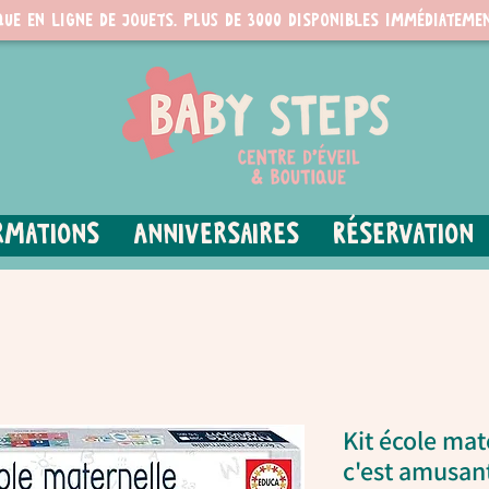
que en ligne de jouets. PLUS de 3000 disponibles immédiatemen
rmations
Anniversaires
Réservation
Kit école mat
c'est amusan