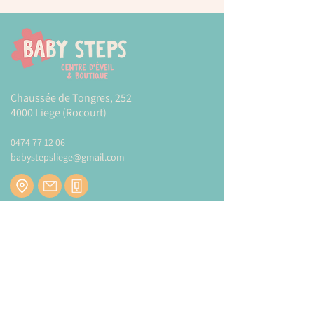
Chaussée de Tongres, 252
4000 Liege (Rocourt)
0474 77 12 06
babystepsliege@gmail.com
Newsletter
Inscrivez-vous à notre newsletter pour être
tenu au courant de nos actualités.