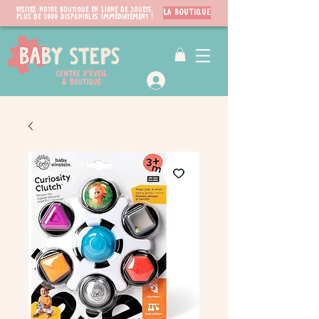
Visitez notre boutique en ligne de jouets.
LA BOUTIQUE
PLUS de 3000 disponibles immédiatement !
VIP Club