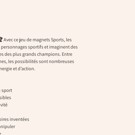
 Avec ce jeu de magnets Sports, les
 personnages sportifs et imaginent des
nes des plus grands champions. Entre
ines, les possibilités sont nombreuses
ergie et d’action.
 sport
sibles
ivité
toires inventées
anipuler
e