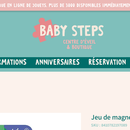
que en ligne de jouets. PLUS de 3000 disponibles immédiatemen
rmations
Anniversaires
Réservation
Jeu de magne
SKU : 8410782197089