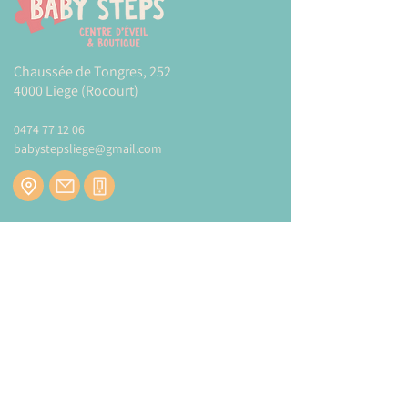
Chaussée de Tongres, 252
4000 Liege (Rocourt)
0474 77 12 06
babystepsliege@gmail.com
Newsletter
Inscrivez-vous à notre newsletter pour être
tenu au courant de nos actualités.