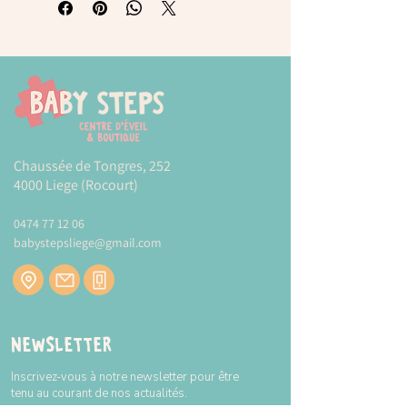
L'objectif du jeu est de compléter les
fiches illustrées à l'aide de différentes
gommettes.
L'ensemble comprend : 8 fiches illustrées
à compléter avec des gommettes, 8
feuilles de gommettes enlevables de
différentes couleurs et une notice avec
Chaussée de Tongres, 252
des exemples de couleurs.
4000 Liege (Rocourt)
Les gommettes enlevables permettent à
l'enfant de corriger s'il fait une erreur.
0474 77 12 06
babystepsliege@gmail.com
Ce jeu, développé avec l’aide de
pédagogues, a une haute valeur
didactique : il stimule la psychomotricité
fine, développe le raisonnement
mathématique, aide à la concentration,
travaille le développement oculo-manuel
Newsletter
et favorise l’orientation dans l’espace.
Inscrivez-vous à notre newsletter pour être
Produit avec une présentation originale et
tenu au courant de nos actualités.
un dessin attrayant : boîte métallique avec