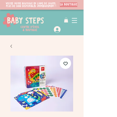
Visitez notre boutique en ligne de jouets.
LA BOUTIQUE
PLUS de 3000 disponibles immédiatement !
VIP Club