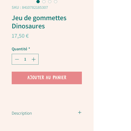
SKU : 8410782185307
Jeu de gommettes
Dinosaures
Prix
17,50 €
Quantité
*
AJOUTER AU PANIER
Description
Jeu de gommettes modèle dinosaures
dans une boîte en métal.