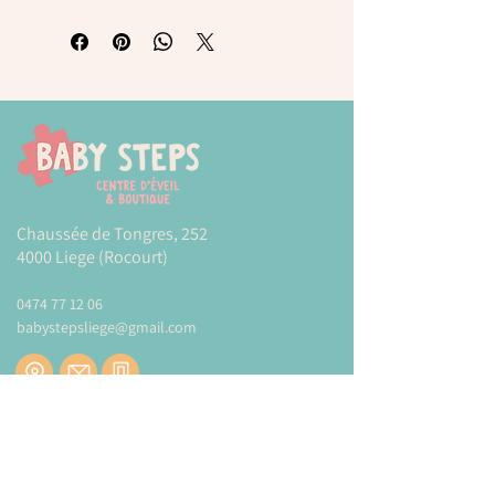
Chaussée de Tongres, 252
4000 Liege (Rocourt)
0474 77 12 06
babystepsliege@gmail.com
Newsletter
Inscrivez-vous à notre newsletter pour être