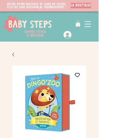
Visitez notre boutique en ligne de jouets.
LA BOUTIQUE
PLUS de 3000 disponibles immédiatement !
VIP Club