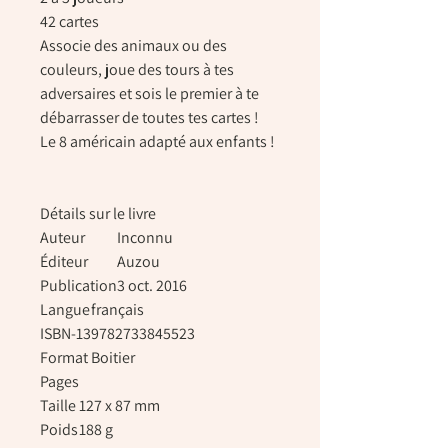
42 cartes
Associe des animaux ou des
couleurs, joue des tours à tes
adversaires et sois le premier à te
débarrasser de toutes tes cartes !
Le 8 américain adapté aux enfants !
Détails sur le livre
Auteur
Inconnu
Éditeur
Auzou
Publication
3 oct. 2016
Langue
français
ISBN-13
9782733845523
Format
Boitier
Pages
Taille
127 x 87 mm
Poids
188 g