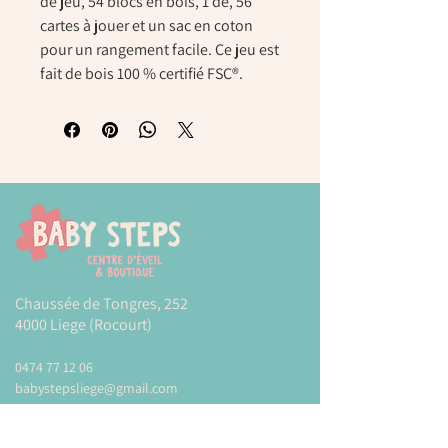
de jeu, 54 blocs en bois, 1 dé, 56
cartes à jouer et un sac en coton
pour un rangement facile. Ce jeu est
fait de bois 100 % certifié FSC®.
Chaussée de Tongres, 252
4000 Liege (Rocourt)
0474 77 12 06
babystepsliege@gmail.com