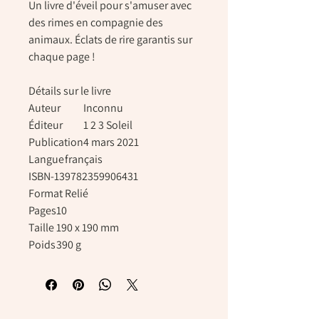
Un livre d'éveil pour s'amuser avec
des rimes en compagnie des
animaux. Éclats de rire garantis sur
chaque page !
Détails sur le livre
Auteur
Inconnu
Éditeur
1 2 3 Soleil
Publication
4 mars 2021
Langue
français
ISBN-13
9782359906431
Format
Relié
Pages
10
Taille
190 x 190 mm
Poids
390 g