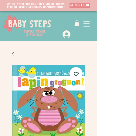
Visitez notre boutique en ligne de jouets.
LA BOUTIQUE
PLUS de 3000 disponibles immédiatement !
VIP Club